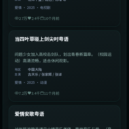
爱情
·
2025
·
电视剧
2.7万
2.4千
10个月前
1:23:05
中国大陆
最新
当四叶草碰上剑尖时粤语
问题少女加入高校击剑队，划出青春新篇章。（校园运
动）高清流畅，适合休闲观影。
中国大陆
地区
古天乐 / 张家辉 / 张译
主演
爱情
·
2025
·
动漫
7.2万
3.4千
11个月前
1:46:58
中国大陆
最新
爱情安歌粤语
过气摇滚歌手遇见小镇音乐老师，重拾音乐与爱。（音