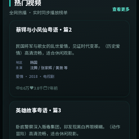
热门视频
查看更多
全网热播 · 实时同步播放榜单
44:14
韩国
热门
蔡锷与小凤仙粤语·篇2
民国将军与歌女的乱世爱情，见证时代变革。（历史爱
情）高清流畅，适合休闲观影。
韩国
地区
沈腾 / 张家辉 / 黄渤 等
主演
爱情
·
2018
·
电视剧
8.6万
3.8千
7年前
2:09:45
中国香港
热门
英雄故事粤语·篇3
卧底警察深入贩毒集团，却发现黑白界限模糊。（动作
冒险）高清流畅，适合休闲观影。