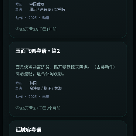
中国香港
地区
周迅 / 佘诗曼 / 梁朝伟
主演
动作
·
2025
·
动漫
8.6万
3.8千
1年前
2:13:08
韩国
热门
玉面飞狐粤语·篇2
面具侠盗劫富济贫，揭开朝廷惊天阴谋。（古装动作）
高清流畅，适合休闲观影。
韩国
地区
佘诗曼 / 张译 / 黄渤
主演
动作
·
2025
·
电影
8.6万
3.7千
8个月前
1:11:10
中国大陆
热门
孤城客粤语