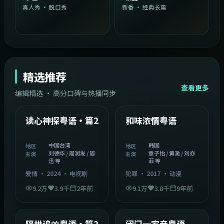
真人秀 · 脱口秀
新番 · 经典长篇
精选推荐
查看更多
编辑精选 · 高分口碑与热播同步
1:54:36
2:08:51
中国台湾
韩国
精选
精选
读心神探粤语·篇2
和味浓情粤语
中国台湾
韩国
地区
地区
刘德华 / 周润发 / 周
章子怡 / 黄渤 / 刘亦
主演
主演
迅 等
菲 等
爱情
·
2024
·
电视剧
犯罪
·
2017
·
动漫
9.2万
3.9千
2年前
9.1万
3.8千
9年前
2:05:21
1:06:37
韩国
中国香港
精选
精选
隔世追凶粤语·篇2
闭门一家亲粤语