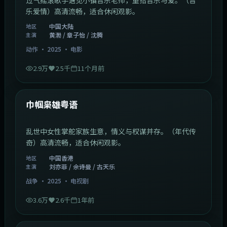
乐爱情）高清流畅，适合休闲观影。
中国大陆
地区
黄渤 / 章子怡 / 沈腾
主演
动作
·
2025
·
电影
2.9万
2.5千
11个月前
1:29:59
中国香港
最新
巾帼枭雄粤语
乱世中女性掌舵家族生意，情义与权谋并存。（年代传
奇）高清流畅，适合休闲观影。
中国香港
地区
刘亦菲 / 佘诗曼 / 古天乐
主演
战争
·
2025
·
电视剧
3.6万
2.6千
1年前
2:01:03
韩国