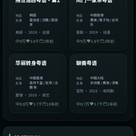
韩国
中国香港
地区
地区
雷佳音 / 沈腾 / 周润
黄渤 / 章子怡 / 古天
主演
主演
发
乐
悬疑
·
2024
·
动漫
喜剧
·
2024
·
动漫
9万
3.8千
2年前
9万
3.8千
2年前
1:27:50
2:02:43
中国香港
中国大陆
精选
精选
华丽转身粤语
聊斋粤语
中国香港
中国大陆
地区
地区
易烊千玺 / 张译 / 沈
佘诗曼 / 黄渤 / 汤唯
主演
主演
腾 等
冒险
·
2022
·
电视剧
爱情
·
2016
·
综艺
8.8万
3.7千
10年前
8.7万
3.7千
3年前