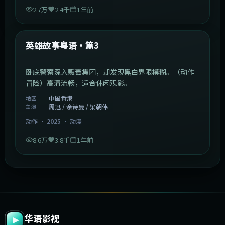
2.7万
2.4千
1年前
2:09:45
中国香港
最新
英雄故事粤语·篇3
卧底警察深入贩毒集团，却发现黑白界限模糊。（动作
冒险）高清流畅，适合休闲观影。
中国香港
地区
周迅 / 佘诗曼 / 梁朝伟
主演
动作
·
2025
·
动漫
8.6万
3.8千
1年前
华语影视