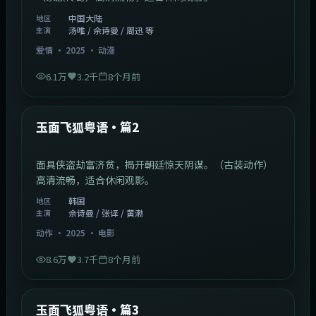
中国大陆
地区
汤唯 / 佘诗曼 / 周迅 等
主演
爱情
·
2025
·
动漫
6.1万
3.2千
8个月前
2:13:08
韩国
最新
玉面飞狐粤语·篇2
面具侠盗劫富济贫，揭开朝廷惊天阴谋。（古装动作）
高清流畅，适合休闲观影。
韩国
地区
佘诗曼 / 张译 / 黄渤
主演
动作
·
2025
·
电影
8.6万
3.7千
8个月前
1:07:39
中国大陆
最新
玉面飞狐粤语·篇3