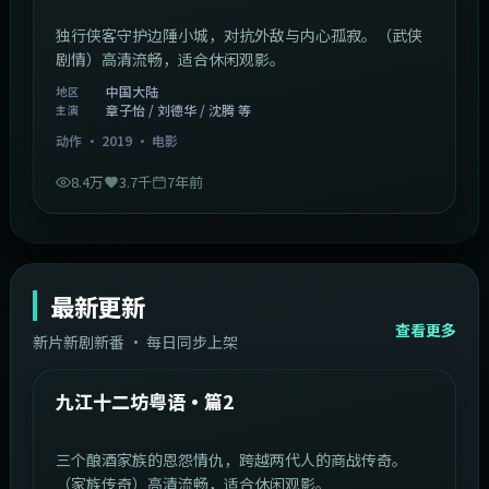
独行侠客守护边陲小城，对抗外敌与内心孤寂。（武侠
剧情）高清流畅，适合休闲观影。
中国大陆
地区
章子怡 / 刘德华 / 沈腾 等
主演
动作
·
2019
·
电影
8.4万
3.7千
7年前
最新更新
查看更多
新片新剧新番 · 每日同步上架
1:20:26
中国大陆
最新
九江十二坊粤语·篇2
三个酿酒家族的恩怨情仇，跨越两代人的商战传奇。
（家族传奇）高清流畅，适合休闲观影。