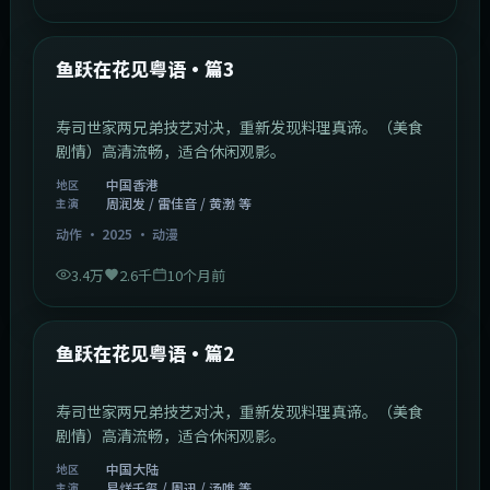
1:02:40
中国香港
最新
鱼跃在花见粤语·篇3
寿司世家两兄弟技艺对决，重新发现料理真谛。（美食
剧情）高清流畅，适合休闲观影。
中国香港
地区
周润发 / 雷佳音 / 黄渤 等
主演
动作
·
2025
·
动漫
3.4万
2.6千
10个月前
1:09:53
中国大陆
最新
鱼跃在花见粤语·篇2
寿司世家两兄弟技艺对决，重新发现料理真谛。（美食
剧情）高清流畅，适合休闲观影。
中国大陆
地区
易烊千玺 / 周迅 / 汤唯 等
主演