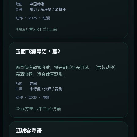
中国香港
地区
周迅 / 佘诗曼 / 梁朝伟
主演
动作
·
2025
·
动漫
8.6万
3.8千
1年前
2:13:08
韩国
热门
玉面飞狐粤语·篇2
面具侠盗劫富济贫，揭开朝廷惊天阴谋。（古装动作）
高清流畅，适合休闲观影。
韩国
地区
佘诗曼 / 张译 / 黄渤
主演
动作
·
2025
·
电影
8.6万
3.7千
8个月前
1:11:10
中国大陆
热门
孤城客粤语