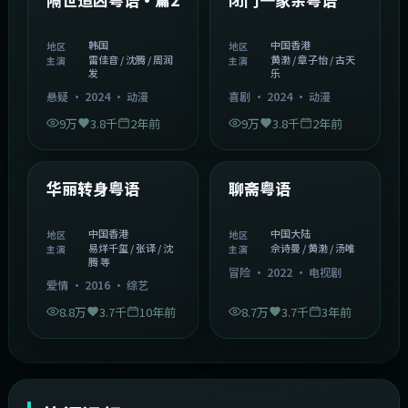
韩国
中国香港
地区
地区
雷佳音 / 沈腾 / 周润
黄渤 / 章子怡 / 古天
主演
主演
发
乐
悬疑
·
2024
·
动漫
喜剧
·
2024
·
动漫
9万
3.8千
2年前
9万
3.8千
2年前
1:27:50
2:02:43
中国香港
中国大陆
精选
精选
华丽转身粤语
聊斋粤语
中国香港
中国大陆
地区
地区
易烊千玺 / 张译 / 沈
佘诗曼 / 黄渤 / 汤唯
主演
主演
腾 等
冒险
·
2022
·
电视剧
爱情
·
2016
·
综艺
8.8万
3.7千
10年前
8.7万
3.7千
3年前