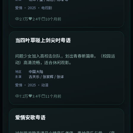
爱情
·
2025
·
电视剧
2.7万
2.4千
10个月前
1:23:05
中国大陆
最新
当四叶草碰上剑尖时粤语
问题少女加入高校击剑队，划出青春新篇章。（校园运
动）高清流畅，适合休闲观影。
中国大陆
地区
古天乐 / 张家辉 / 张译
主演
爱情
·
2025
·
动漫
7.2万
3.4千
11个月前
1:46:58
中国大陆
最新
爱情安歌粤语
过气摇滚歌手遇见小镇音乐老师，重拾音乐与爱。（音