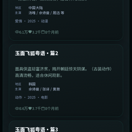
中国大陆
地区
汤唯 / 佘诗曼 / 周迅 等
主演
爱情
·
2025
·
动漫
6.1万
3.2千
8个月前
2:13:08
韩国
最新
玉面飞狐粤语·篇2
面具侠盗劫富济贫，揭开朝廷惊天阴谋。（古装动作）
高清流畅，适合休闲观影。
韩国
地区
佘诗曼 / 张译 / 黄渤
主演
动作
·
2025
·
电影
8.6万
3.7千
8个月前
1:07:39
中国大陆
最新
玉面飞狐粤语·篇3