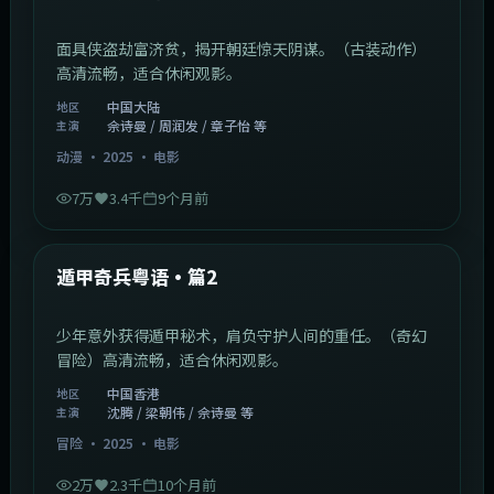
面具侠盗劫富济贫，揭开朝廷惊天阴谋。（古装动作）
高清流畅，适合休闲观影。
中国大陆
地区
佘诗曼 / 周润发 / 章子怡 等
主演
动漫
·
2025
·
电影
7万
3.4千
9个月前
1:10:21
中国香港
最新
遁甲奇兵粤语·篇2
少年意外获得遁甲秘术，肩负守护人间的重任。（奇幻
冒险）高清流畅，适合休闲观影。
中国香港
地区
沈腾 / 梁朝伟 / 佘诗曼 等
主演
冒险
·
2025
·
电影
2万
2.3千
10个月前