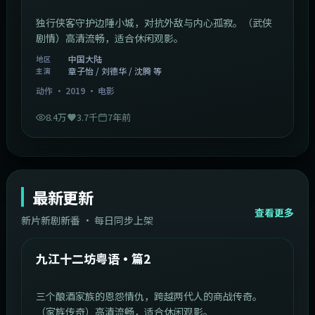
独行侠客守护边陲小城，对抗外敌与内心孤寂。（武侠
剧情）高清流畅，适合休闲观影。
中国大陆
地区
章子怡 / 刘德华 / 沈腾 等
主演
动作
·
2019
·
电影
8.4万
3.7千
7年前
最新更新
查看更多
新片新剧新番 · 每日同步上架
1:20:26
中国大陆
最新
九江十二坊粤语·篇2
三个酿酒家族的恩怨情仇，跨越两代人的商战传奇。
（家族传奇）高清流畅，适合休闲观影。