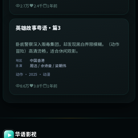
2.7万
2.4千
1年前
2:09:45
中国香港
最新
英雄故事粤语·篇3
卧底警察深入贩毒集团，却发现黑白界限模糊。（动作
冒险）高清流畅，适合休闲观影。
中国香港
地区
周迅 / 佘诗曼 / 梁朝伟
主演
动作
·
2025
·
动漫
8.6万
3.8千
1年前
华语影视