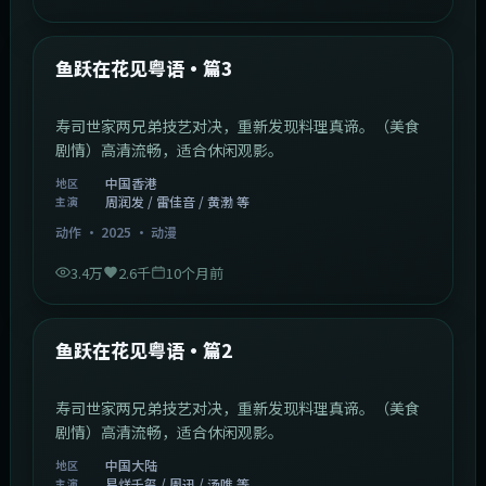
1:02:40
中国香港
最新
鱼跃在花见粤语·篇3
寿司世家两兄弟技艺对决，重新发现料理真谛。（美食
剧情）高清流畅，适合休闲观影。
中国香港
地区
周润发 / 雷佳音 / 黄渤 等
主演
动作
·
2025
·
动漫
3.4万
2.6千
10个月前
1:09:53
中国大陆
最新
鱼跃在花见粤语·篇2
寿司世家两兄弟技艺对决，重新发现料理真谛。（美食
剧情）高清流畅，适合休闲观影。
中国大陆
地区
易烊千玺 / 周迅 / 汤唯 等
主演