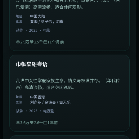
乐爱情）高清流畅，适合休闲观影。
中国大陆
地区
黄渤 / 章子怡 / 沈腾
主演
动作
·
2025
·
电影
2.9万
2.5千
11个月前
1:29:59
中国香港
最新
巾帼枭雄粤语
乱世中女性掌舵家族生意，情义与权谋并存。（年代传
奇）高清流畅，适合休闲观影。
中国香港
地区
刘亦菲 / 佘诗曼 / 古天乐
主演
战争
·
2025
·
电视剧
3.6万
2.6千
1年前
2:01:03
韩国