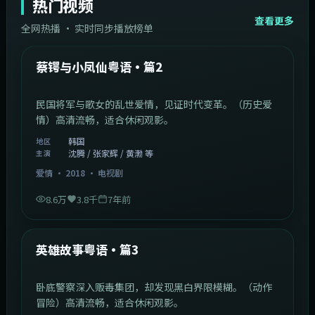
热门视频
查看更多
全网热播 · 实时同步播放榜单
44:14
韩国
热门
蔡锷与小凤仙粤语·篇2
民国将军与歌女的乱世爱情，见证时代变革。（历史爱
情）高清流畅，适合休闲观影。
韩国
地区
沈腾 / 张家辉 / 黄渤 等
主演
爱情
·
2018
·
电视剧
8.6万
3.8千
7年前
2:09:45
中国香港
热门
英雄故事粤语·篇3
卧底警察深入贩毒集团，却发现黑白界限模糊。（动作
冒险）高清流畅，适合休闲观影。