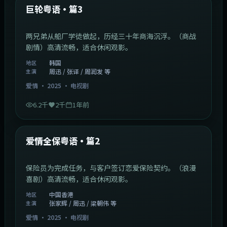
最新
巨轮粤语·篇3
两兄弟从船厂学徒做起，历经三十年商海沉浮。（商战
剧情）高清流畅，适合休闲观影。
韩国
地区
周迅 / 张译 / 周润发 等
主演
爱情
·
2025
·
电视剧
6.2千
2千
1年前
47:04
中国香港
最新
爱情全保粤语·篇2
保险员为完成任务，与客户签订恋爱保险契约。（浪漫
喜剧）高清流畅，适合休闲观影。
中国香港
地区
张家辉 / 周迅 / 梁朝伟 等
主演
爱情
·
2025
·
电视剧