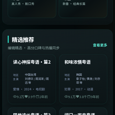
真人秀 · 脱口秀
新番 · 经典长篇
精选推荐
查看更多
编辑精选 · 高分口碑与热播同步
1:54:36
2:08:51
中国台湾
韩国
精选
精选
读心神探粤语·篇2
和味浓情粤语
中国台湾
韩国
地区
地区
刘德华 / 周润发 / 周
章子怡 / 黄渤 / 刘亦
主演
主演
迅 等
菲 等
爱情
·
2024
·
电视剧
犯罪
·
2017
·
动漫
9.2万
3.9千
2年前
9.1万
3.8千
9年前
2:05:21
1:06:37
韩国
中国香港
精选
精选
隔世追凶粤语·篇2
闭门一家亲粤语