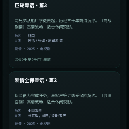
动作
·
2025
·
电影
2.9万
2.5千
11个月前
1:29:59
中国香港
最新
巾帼枭雄粤语
乱世中女性掌舵家族生意，情义与权谋并存。（年代传
奇）高清流畅，适合休闲观影。
中国香港
地区
刘亦菲 / 佘诗曼 / 古天乐
主演
战争
·
2025
·
电视剧
3.6万
2.6千
1年前
2:01:03
韩国
最新
巨轮粤语·篇3