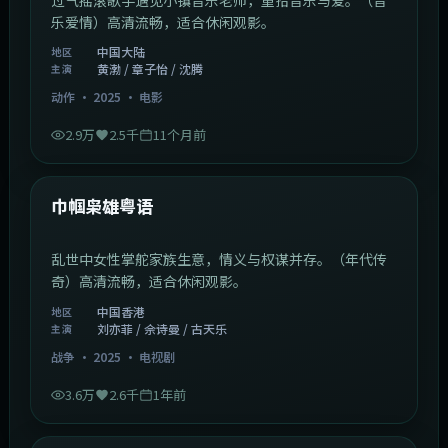
最新
当四叶草碰上剑尖时粤语
问题少女加入高校击剑队，划出青春新篇章。（校园运
动）高清流畅，适合休闲观影。
中国大陆
地区
古天乐 / 张家辉 / 张译
主演
爱情
·
2025
·
动漫
7.2万
3.4千
11个月前
1:46:58
中国大陆
最新
爱情安歌粤语
过气摇滚歌手遇见小镇音乐老师，重拾音乐与爱。（音
乐爱情）高清流畅，适合休闲观影。
中国大陆
地区
黄渤 / 章子怡 / 沈腾
主演