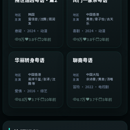
精选
精选
隔世追凶粤语·篇2
闭门一家亲粤语
韩国
中国香港
地区
地区
雷佳音 / 沈腾 / 周润
黄渤 / 章子怡 / 古天
主演
主演
发
乐
悬疑
·
2024
·
动漫
喜剧
·
2024
·
动漫
9万
3.8千
2年前
9万
3.8千
2年前
1:27:50
2:02:43
中国香港
中国大陆
精选
精选
华丽转身粤语
聊斋粤语
中国香港
中国大陆
地区
地区
易烊千玺 / 张译 / 沈
佘诗曼 / 黄渤 / 汤唯
主演
主演
腾 等
冒险
·
2022
·
电视剧
爱情
·
2016
·
综艺
8.8万
3.7千
10年前
8.7万
3.7千
3年前