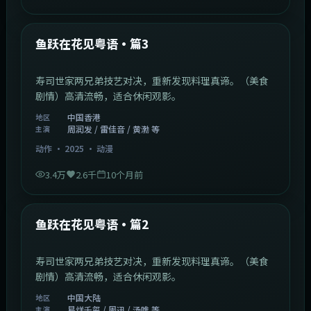
1:10:21
中国香港
最新
遁甲奇兵粤语·篇2
少年意外获得遁甲秘术，肩负守护人间的重任。（奇幻
冒险）高清流畅，适合休闲观影。
中国香港
地区
沈腾 / 梁朝伟 / 佘诗曼 等
主演
冒险
·
2025
·
电影
2万
2.3千
10个月前
1:02:40
中国香港
最新
鱼跃在花见粤语·篇3
寿司世家两兄弟技艺对决，重新发现料理真谛。（美食
剧情）高清流畅，适合休闲观影。