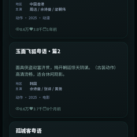
热门
英雄故事粤语·篇3
卧底警察深入贩毒集团，却发现黑白界限模糊。（动作
冒险）高清流畅，适合休闲观影。
中国香港
地区
周迅 / 佘诗曼 / 梁朝伟
主演
动作
·
2025
·
动漫
8.6万
3.8千
1年前
2:13:08
韩国
热门
玉面飞狐粤语·篇2
面具侠盗劫富济贫，揭开朝廷惊天阴谋。（古装动作）
高清流畅，适合休闲观影。
韩国
地区
佘诗曼 / 张译 / 黄渤
主演