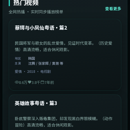
热门视频
查看更多
全网热播 · 实时同步播放榜单
44:14
韩国
热门
蔡锷与小凤仙粤语·篇2
民国将军与歌女的乱世爱情，见证时代变革。（历史爱
情）高清流畅，适合休闲观影。
韩国
地区
沈腾 / 张家辉 / 黄渤 等
主演
爱情
·
2018
·
电视剧
8.6万
3.8千
7年前
2:09:45
中国香港