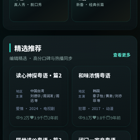
真人秀 · 脱口秀
新番 · 经典长篇
精选推荐
查看更多
编辑精选 · 高分口碑与热播同步
1:54:36
2:08:51
中国台湾
韩国
精选
精选
读心神探粤语·篇2
和味浓情粤语
中国台湾
韩国
地区
地区
刘德华 / 周润发 / 周
章子怡 / 黄渤 / 刘亦
主演
主演
迅 等
菲 等
爱情
·
2024
·
电视剧
犯罪
·
2017
·
动漫
9.2万
3.9千
2年前
9.1万
3.8千
9年前
2:05:21
1:06:37
韩国
中国香港