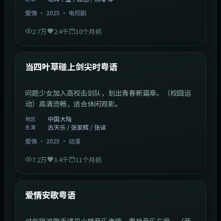
中国香港
地区
周润发 / 雷佳音 / 黄渤 等
主演
动作
·
2025
·
动漫
3.4万
2.6千
10个月前
1:09:53
中国大陆
最新
鱼跃在花见粤语·篇2
寿司世家两兄弟技艺对决，重新发现料理真谛。（美食
剧情）高清流畅，适合休闲观影。
中国大陆
地区
易烊千玺 / 周迅 / 汤唯 等
主演
爱情
·
2025
·
电视剧
2.7万
2.4千
10个月前
1:23:05
中国大陆