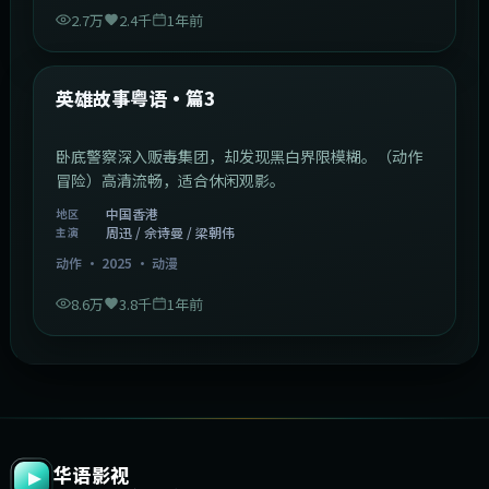
两兄弟从船厂学徒做起，历经三十年商海沉浮。（商战
剧情）高清流畅，适合休闲观影。
韩国
地区
周迅 / 张译 / 周润发 等
主演
爱情
·
2025
·
电视剧
6.2千
2千
1年前
47:04
中国香港
最新
爱情全保粤语·篇2
保险员为完成任务，与客户签订恋爱保险契约。（浪漫
喜剧）高清流畅，适合休闲观影。
中国香港
地区
张家辉 / 周迅 / 梁朝伟 等
主演
爱情
·
2025
·
电视剧