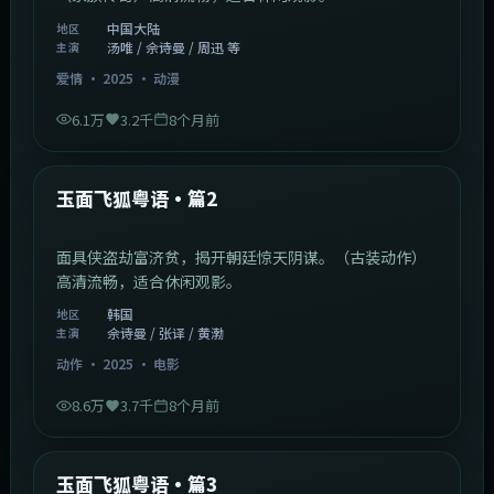
最新更新
查看更多
新片新剧新番 · 每日同步上架
1:20:26
中国大陆
最新
九江十二坊粤语·篇2
三个酿酒家族的恩怨情仇，跨越两代人的商战传奇。
（家族传奇）高清流畅，适合休闲观影。
中国大陆
地区
汤唯 / 佘诗曼 / 周迅 等
主演
爱情
·
2025
·
动漫
6.1万
3.2千
8个月前
2:13:08
韩国
最新
玉面飞狐粤语·篇2