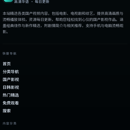
2.7万
2.4千
1年前
2:09:45
中国香港
最新
英雄故事粤语·篇3
卧底警察深入贩毒集团，却发现黑白界限模糊。（动作
冒险）高清流畅，适合休闲观影。
中国香港
地区
周迅 / 佘诗曼 / 梁朝伟
主演
动作
·
2025
·
动漫
8.6万
3.8千
1年前