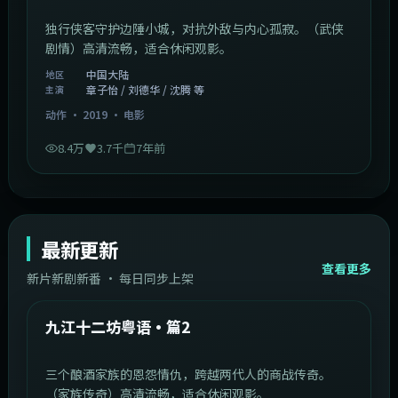
动作
·
2025
·
电影
8.6万
3.7千
8个月前
1:11:10
中国大陆
热门
孤城客粤语
独行侠客守护边陲小城，对抗外敌与内心孤寂。（武侠
剧情）高清流畅，适合休闲观影。
中国大陆
地区
章子怡 / 刘德华 / 沈腾 等
主演
动作
·
2019
·
电影
8.4万
3.7千
7年前